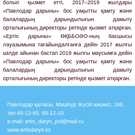
болып қызмет етті, 2017–2019 жылдары
«Павлодар дарыны» бос уақытты қамту және
балалардың дарындылығын дамыту
орталығының директоры ретінде қызмет атқарған.
«Ертіс дарыны» ӨҚББОӘО-ның басшысы
лауазымына тағайындалғанға дейін 2017 жылғы
шілде айынан бастап 2019 жылғы маусымға дейін
«Павлодар дарыны» бос уақытты қамту және
балалардың дарындылығын дамыту
орталығының директоры ретінде қызмет атқарған.
Павлодар қаласы, Мәшһүр Жүсіп көшесі, 189,
тел.65-12-65, 65-12-10
e-mail: ertis_daryn_pvl@mail.ru
www.ertisdaryn.kz