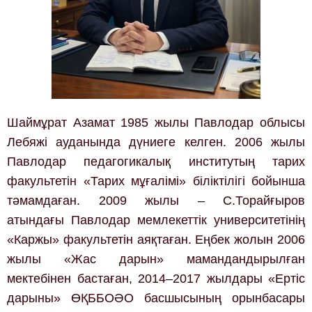
Шаймұрат Азамат 1985 жылы Павлодар облысы
Лебяжі ауданында дүниеге келген. 2006 жылы
Павлодар педагогикалық институтың тарих
факультетін «Тарих мұғалімі» біліктілігі бойынша
тәмамдаған. 2009 жылы – С.Торайғыров
атындағы Павлодар мемлекеттік университетінің
«Каржы» факультетін аяқтаған. Еңбек жолын 2006
жылы «Жас дарын» мамандандырылған
мектебінен бастаған, 2014–2017 жылдары «Ертіс
дарыны» ӨҚББОӘО басшысының орынбасары