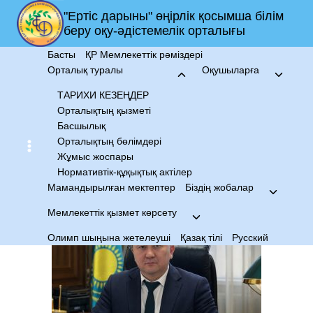
"Ертіс дарыны" өңірлік қосымша білім
беру оқу-әдістемелік орталығы
Басты
ҚР Мемлекеттік рәміздері
Орталық туралы
Оқушыларға
ТАРИХИ КЕЗЕҢДЕР
Орталықтың қызметі
Басшылық
Орталықтың бөлімдері
Жұмыс жоспары
Нормативтік-құқықтық актілер
Мамандырылған мектептер
Біздің жобалар
Мемлекеттік қызмет көрсету
Олимп шыңына жетелеуші
Қазақ тілі
Русский