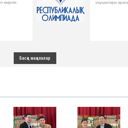
» өңірлік
оқушылары арасы
Басқа мақалалар