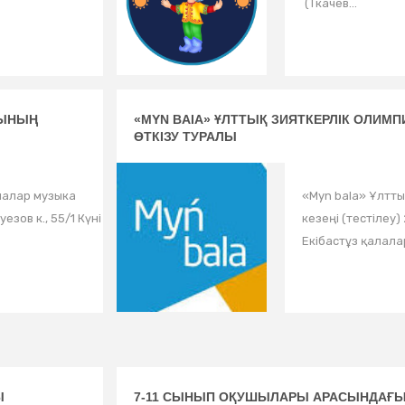
(Ткачев...
УЫНЫҢ
«MYN BAIA» ҰЛТТЫҚ ЗИЯТКЕРЛІК ОЛИМПИ
ӨТКІЗУ ТУРАЛЫ
алалар музыка
«Myn baIa» Ұлтты
езов к., 55/1 Күні
кезеңі (тестілеу
Екібастұз қалала
Ы
7-11 СЫНЫП ОҚУШЫЛАРЫ АРАСЫНДАҒ