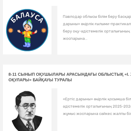
Павлодар облысы білім беру басқа
дарыны» өңірлік ғылыми-практикал
беру оқу-әдістемелік орталығының
жоспарына...
8-11 СЫНЫП ОҚУШЫЛАРЫ АРАСЫНДАҒЫ ОБЛЫСТЫҚ «І. 
ОҚУЛАРЫ» БАЙҚАУЫ ТУРАЛЫ
«Ертіс дарыны» өңірлік қосымша біл
әдістемелік орталығының 2025-202
жұмыс жоспарына сәйкес жалпы білі