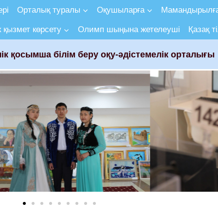
ері
Орталық туралы
Оқушыларға
Мамандырылға
 қызмет көрсету
Олимп шыңына жетелеуші
Қазақ ті
ік қосымша білім беру оқу-әдістемелік орталығы