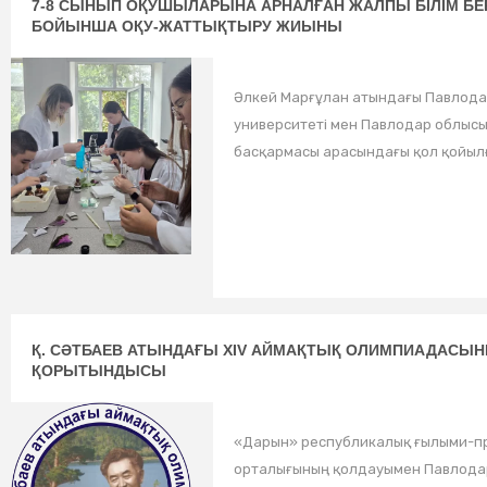
7-8 СЫНЫП ОҚУШЫЛАРЫНА АРНАЛҒАН ЖАЛПЫ БІЛІМ БЕР
БОЙЫНША ОҚУ-ЖАТТЫҚТЫРУ ЖИЫНЫ
Әлкей Марғұлан атындағы Павлода
университеті мен Павлодар облысы
басқармасы арасындағы қол қойылғ
Қ. СӘТБАЕВ АТЫНДАҒЫ ХІV АЙМАҚТЫҚ ОЛИМПИАДАСЫ
ҚОРЫТЫНДЫСЫ
«Дарын» республикалық ғылыми-п
орталығының қолдауымен Павлодар