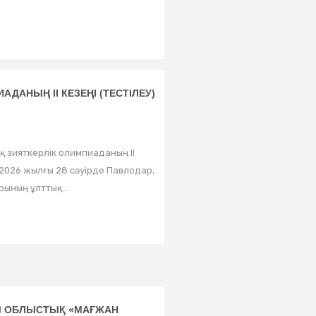
АДАНЫҢ ІІ КЕЗЕҢІ (ТЕСТІЛЕУ)
қ зияткерлік олимпиаданың ІІ
) 2026 жылғы 28 сәуірде Павлодар,
рының ұлттық...
Ы ОБЛЫСТЫҚ «МАҒЖАН