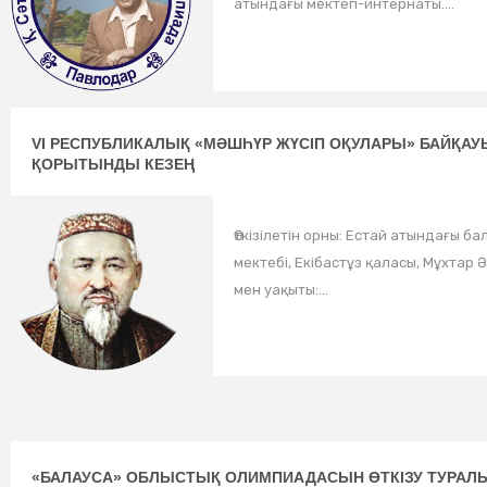
атындағы мектеп-интернаты....
VI РЕСПУБЛИКАЛЫҚ «МӘШҺҮР ЖҮСІП ОҚУЛАРЫ» БАЙҚА
ҚОРЫТЫНДЫ КЕЗЕҢ
Өткізілетін орны: Естай атындағы б
мектебі, Екібастұз қаласы, Мұхтар Әу
мен уақыты:...
«БАЛАУСА» ОБЛЫСТЫҚ ОЛИМПИАДАСЫН ӨТКІЗУ ТУРАЛ