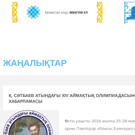
ЖАҢАЛЫҚТАР
Қ. СӘТБАЕВ АТЫНДАҒЫ ХІV АЙМАҚТЫҚ ОЛИМПИАДАСЫ
ХАБАРЛАМАСЫ
Өтетін уақыты: 2026 жылғы 25-28 мам
орны: Павлодар облысы, Баянауыл к