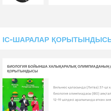
ІС-ШАРАЛАР ҚОРЫТЫНДЫС
БИОЛОГИЯ БОЙЫНША ХАЛЫҚАРАЛЫҚ ОЛИМПИАДАНЫҢ (
ҚОРЫТЫНДЫСЫ
Вильнюс қаласында (Литва) 37-ші 
биология олимпиадасы (IBO) аяқта
12-19 шілдесі аралығында өткен зият