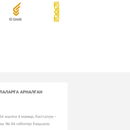
АЛАЛАРҒА АРНАЛҒАН
 2026 жылғы 4 мамыр, басталуы –
орны: № 44 сәбилер бақшасы