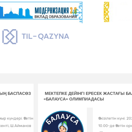
НЫҢ БАСПАСӨЗ
МЕКТЕПКЕ ДЕЙІНГІ ЕРЕСЕК ЖАСТАҒЫ Б
«БАЛАУСА» ОЛИМПИАДАСЫ
ыр күндері. Өтетін
Өткізілетін күні:
енті, Ш.Айманов
10.00-де Өтетін 