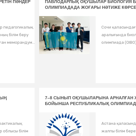
ЕТІН ПӘНДЕР
ПАВЛОДАРЛЫҚ ОҚУШЫЛАР БИОЛОГИЯ 
ОЛИМПИАДАДА ЖОҒАРЫ НӘТИЖЕ КӨРСЕ
р педагогикалық
Сочи қаласындағ
ның білім беру
аралығында био
ан меморандум...
олимпиада (OIBO) ө
НЫҢ
7–8 СЫНЫП ОҚУШЫЛАРЫНА АРНАЛҒАН Ж
БОЙЫНША РЕСПУБЛИКАЛЫҚ ОЛИМПИА
рактикалық
Астана қаласынд
 облысы білім
жалпы білім бер