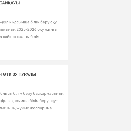
БАЙҚАУЫ
ңірлік қосымша білім беру оқу-
алығының 2025-2026 оқу жылғы
сәйкес жалпы білім...
 ӨТКІЗУ ТУРАЛЫ
сы білім беру басқармасының
ңірлік қосымша білім беру оқу-
лығының жұмыс жоспарына...