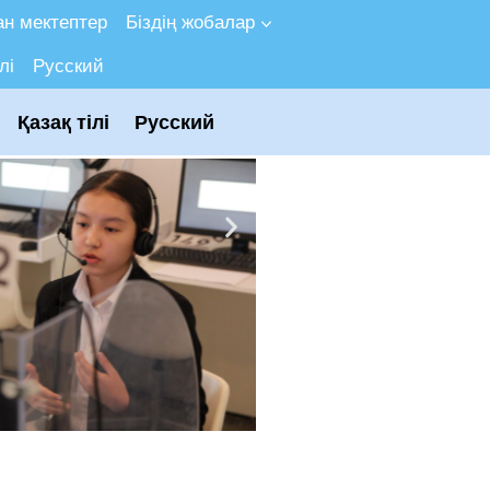
н мектептер
Біздің жобалар
лі
Русский
Қазақ тілі
Русский