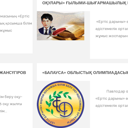
ОҚУЛАРЫ» ҒЫЛЫМИ-ШЫҒАРМАШЫЛЫҚ 
рмасының «Ертіс
«Ертіс дарыны» ө
ық қосымша білім
әдістемелік орт
 жұмыс
жұмыс жоспарына 
ЖАНСҮГІРОВ
«БАЛАУСА» ОБЛЫСТЫҚ ОЛИМПИАДАСЫН
Павлодар облы
ім беру оқу-
«Ертіс дарыны» ө
6 оқу жылғы
әдістемелік орта
м...