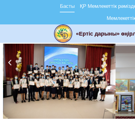
Басты
ҚР Мемлекеттік рәмізд
Мемлекеттік
«Ертіс дарыны» өңірл