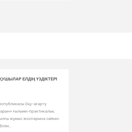
УШЫЛАР ЕЛДІҢ ҮЗДІКТЕРІ
публикасы Оқу-ағарту
«Дарын» ғылыми-практикалық
ылғы жұмыс жоспарына сәйкес
лім...