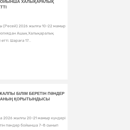
БОЙЫНША ХАЛЫҚАРАЛЫҚ
ТТІ
ы (Ресей) 2026 жылғы 10–22 мамыр
логиядан Ашық Халықаралық
тті. Шараға 17...
АЛПЫ БІЛІМ БЕРЕТІН ПӘНДЕР
ДАНЫҢ ҚОРЫТЫНДЫСЫ
а 2026 жылғы 20–21 мамыр күндері
етін пәндер бойынша 7–8 сынып