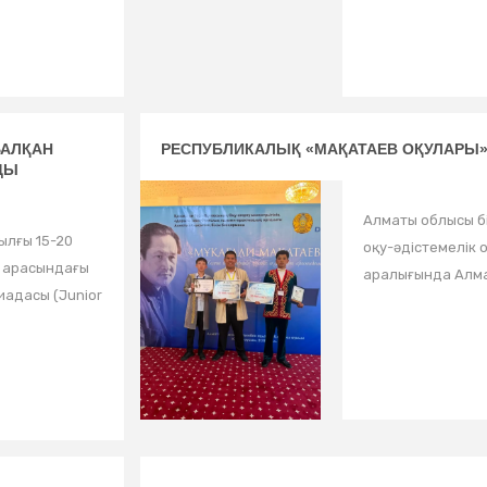
БАЛҚАН
РЕСПУБЛИКАЛЫҚ «МАҚАТАЕВ ОҚУЛАРЫ
ДЫ
Алматы облысы б
ылғы 15-20
оқу-әдістемелік 
 арасындағы
аралығында Алма
адасы (Junior