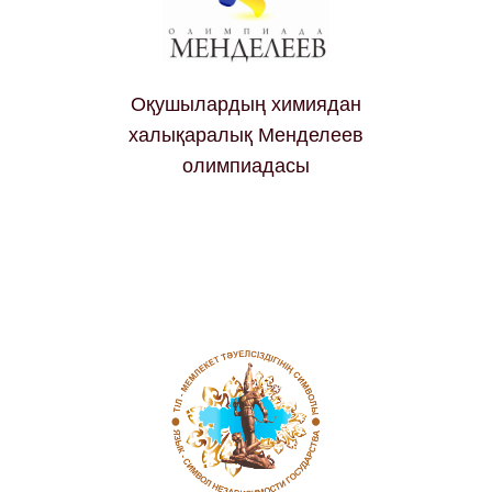
Оқушылардың химиядан
халықаралық Менделеев
олимпиадасы