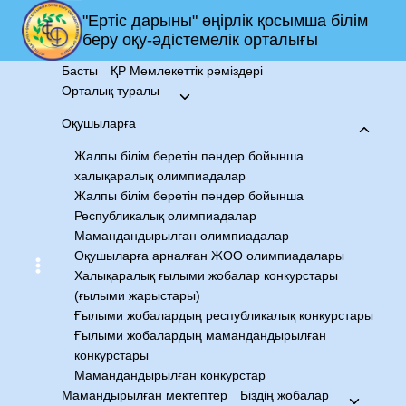
"Ертіс дарыны" өңірлік қосымша білім
беру оқу-әдістемелік орталығы
Жалпы білім беретін пәндер бойынша
халықаралық олимпиадалар
Басты
ҚР Мемлекеттік рәміздері
Орталық туралы
Оқушыларға
Жалпы білім беретін пәндер бойынша
халықаралық олимпиадалар
Жалпы білім беретін пәндер бойынша
Республикалық олимпиадалар
Мамандандырылған олимпиадалар
Оқушыларға арналған ЖОО олимпиадалары
Халықаралық ғылыми жобалар конкурстары
(ғылыми жарыстары)
Математикадан халықаралық
Ғылыми жобалардың республикалық конкурстары
Ғылыми жобалардың мамандандырылған
олимпиадасы (IMO)
конкурстары
Мамандандырылған конкурстар
Мамандырылған мектептер
Біздің жобалар