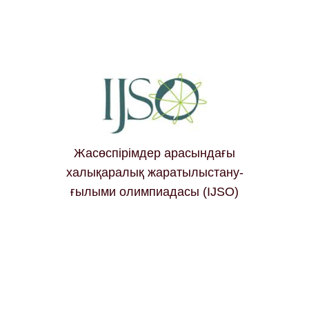
Жасөспірімдер арасындағы
халықаралық жаратылыстану-
ғылыми олимпиадасы (IJSO)