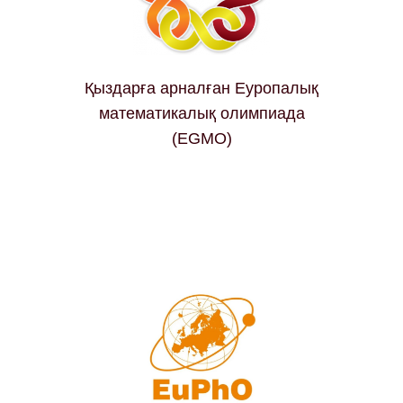
Қыздарға арналған Еуропалық
математикалық олимпиада
(EGMO)