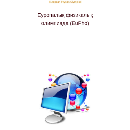
Еуропалық физикалық
олимпиада (EuPho)