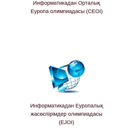
Информатикадан Орталық
Еуропа олимпиадасы (CEOI)
Информатикадан Еуропалық
жасөспірімдер олимпиадасы
(EJOI)