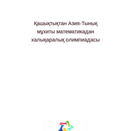
Қашықтықтан Азия-Тынық
мұхиты математикадан
халықаралық олимпиадасы