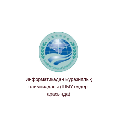
Информатикадан Еуразиялық
олимпиадасы (ШЫҰ елдері
арасында)