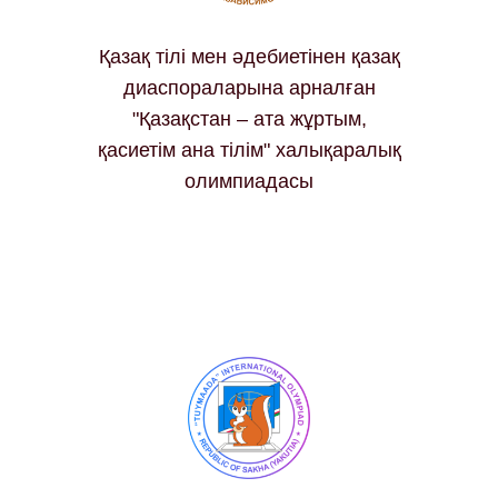
Қазақ тілі мен әдебиетінен қазақ
диаспораларына арналған
"Қазақстан – ата жұртым,
қасиетім ана тілім" халықаралық
олимпиадасы