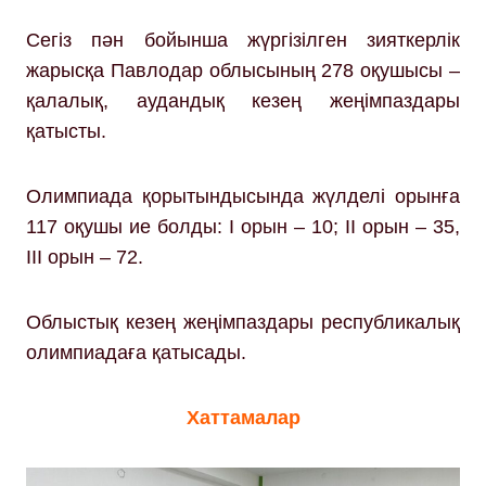
Сегіз пән бойынша жүргізілген зияткерлік
жарысқа Павлодар облысының 278 оқушысы –
қалалық, аудандық кезең жеңімпаздары
қатысты.
Олимпиада қорытындысында жүлделі орынға
117 оқушы ие болды: І орын – 10; ІІ орын – 35,
ІІІ орын – 72.
Облыстық кезең жеңімпаздары республикалық
олимпиадаға қатысады.
Хаттамалар