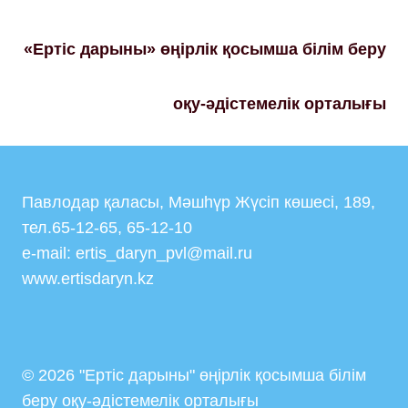
«Ертіс дарыны» өңірлік қосымша білім беру
оқу-әдістемелік орталығы
Павлодар қаласы, Мәшһүр Жүсіп көшесі, 189,
тел.65-12-65, 65-12-10
e-mail: ertis_daryn_pvl@mail.ru
www.ertisdaryn.kz
© 2026 "Ертіс дарыны" өңірлік қосымша білім
беру оқу-әдістемелік орталығы