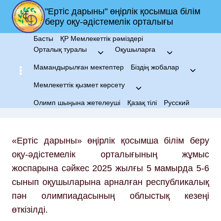
Skip
"Ертіс дарыны" өңірлік қосымша білім
to
беру оқу-әдістемелік орталығы
content
Басты
ҚР Мемлекеттік рәміздері
Орталық туралы
Оқушыларға
Toggle
Toggle
child
child
Мамандырылған мектептер
Біздің жобалар
Toggle
menu
menu
child
Мемлекеттік қызмет көрсету
Toggle
menu
child
Олимп шыңына жетелеуші
Қазақ тілі
Русский
menu
«Ертіс дарыны» өңірлік қосымша білім беру
оқу-әдістемелік орталығының жұмыс
жоспарына сәйкес 2025 жылғы 5 мамырда 5-6
сынып оқушыларына арналған республикалық
пән олимпиадасының облыстық кезеңі
өткізілді.