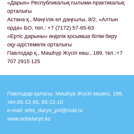
«Дарын» Республикалық ғылыми-практикалық
орталығы
Астана қ., Мәңгілік ел даңғылы, 8/2, «Алтын
орда» БО, тел.: +7 (7172) 57-65-63
«Ертіс дарыны» өңірлік қосымша білім беру
оқу-әдістемелік орталығы
Павлодар қ., Мәшһүр Жүсіп көш., 189, тел.:+7
707 2915 125
Павлодар қаласы, Мәшһүр Жүсіп көшесі, 189,
тел.65-12-65, 65-12-10
e-mail: ertis_daryn_pvl@mail.ru
www.ertisdaryn.kz