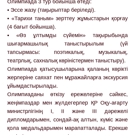
Олимпиада 3 тур бойынша өтеді:
• Эссе жазу (тақырыптар беріледі).
• «Тарихи таным» зерттеу жұмыстарын қорғау
(4 бағыт бойынша).
• «Өз ұлтымды сүйемін» тақырыбында
шығармашылық таныстырылым (үй
тапсырмасы: поэтикалық, музыкалық,
театрлық, сахналық көріністермен таныстыру).
Олимпиада қатысушыларына қаланың көрікті
жерлеріне саяхат пен мұражайларға экскурсия
ұйымдастырылады.
Олимпиаданы өткізу ережелеріне сәйкес,
жеңімпаздар мен жүлдегерлер ҚР Оқу-ағарту
министрлігінің I, II және III дәрежелі
дипломдарымен, сондай-ақ алтын, күміс және
қола медальдарымен марапатталады. Ерекше