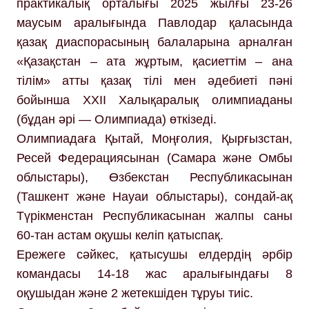
практикалық орталығы 2025 жылғы 23-26
маусым аралығында Павлодар қаласында
қазақ диаспорасының балаларына арналған
«Қазақстан – ата жұртым, қасиеттім – ана
тілім» атты қазақ тілі мен әдебиеті пәні
бойынша ХХІІ Халықаралық олимпиаданы
(бұдан әрі — Олимпиада) өткізеді.
Олимпиадаға Қытай, Моңғолия, Қырғызстан,
Ресей Федерациясынан (Самара және Омбы
облыстары), Өзбекстан Республикасынан
(Ташкент және Науаи облыстары), сондай-ақ
Түрікменстан Республикасынан жалпы саны
60-тан астам оқушы келіп қатыспақ.
Ережеге сәйкес, қатысушы елдердің әрбір
командасы 14-18 жас аралығындағы 8
оқушыдан және 2 жетекшіден тұруы тиіс.