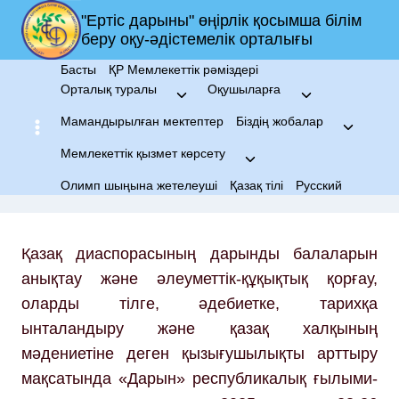
Skip
"Ертіс дарыны" өңірлік қосымша білім
to
беру оқу-әдістемелік орталығы
content
Басты
ҚР Мемлекеттік рәміздері
Орталық туралы
Оқушыларға
Toggle
Toggle
child
child
Мамандырылған мектептер
Біздің жобалар
Toggle
menu
menu
child
Мемлекеттік қызмет көрсету
Toggle
menu
child
Олимп шыңына жетелеуші
Қазақ тілі
Русский
menu
Қазақ диаспорасының дарынды балаларын
анықтау және әлеуметтік-құқықтық қорғау,
оларды тілге, әдебиетке, тарихқа
ынталандыру және қазақ халқының
мәдениетіне деген қызығушылықты арттыру
мақсатында «Дарын» республикалық ғылыми-