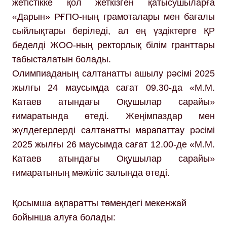
жетістікке қол жеткізген қатысушыларға
«Дарын» РҒПО-ның грамоталары мен бағалы
сыйлықтары беріледі, ал ең үздіктерге ҚР
беделді ЖОО-ның ректорлық білім гранттары
табысталатын болады.
Олимпиаданың салтанатты ашылу рәсімі 2025
жылғы 24 маусымда сағат 09.30-да «М.М.
Катаев атындағы Оқушылар сарайы»
ғимаратында өтеді. Жеңімпаздар мен
жүлдегерлерді салтанатты марапаттау рәсімі
2025 жылғы 26 маусымда сағат 12.00-де «М.М.
Катаев атындағы Оқушылар сарайы»
ғимаратының мәжіліс залында өтеді.
Қосымша ақпаратты төмендегі мекенжай
бойынша алуға болады: