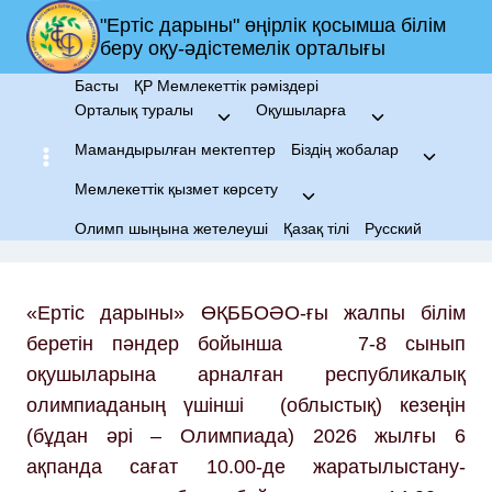
Skip
"Ертіс дарыны" өңірлік қосымша білім
to
беру оқу-әдістемелік орталығы
content
Басты
ҚР Мемлекеттік рәміздері
Орталық туралы
Оқушыларға
Toggle
Toggle
child
child
Мамандырылған мектептер
Біздің жобалар
Toggle
menu
menu
child
Мемлекеттік қызмет көрсету
Toggle
menu
child
Олимп шыңына жетелеуші
Қазақ тілі
Русский
menu
«Ертіс дарыны» ӨҚББОӘО-ғы жалпы білім
беретін пәндер бойынша 7-8 сынып
оқушыларына арналған республикалық
олимпиаданың үшінші (облыстық) кезеңін
(бұдан әрі – Олимпиада) 2026 жылғы 6
ақпанда сағат 10.00-де жаратылыстану-