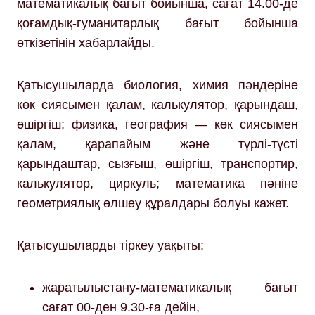
математикалық бағыт бойынша, сағат 14.00-де
қоғамдық-гуманитарлық бағыт бойынша
өткізетінін хабарлайды.
Қатысушыларда биология, химия пәндеріне
көк сиясымен қалам, калькулятор, қарындаш,
өшіргіш; физика, география — көк сиясымен
қалам, қарапайым және түрлі-түсті
қарындаштар, сызғыш, өшіргіш, транспортир,
калькулятор, циркуль; математика пәніне
геометриялық өлшеу құралдары болуы кажет.
Қатысушыларды тіркеу уақыты:
жаратылыстану-математикалық бағыт
сағат 00-ден 9.30-ға дейін,