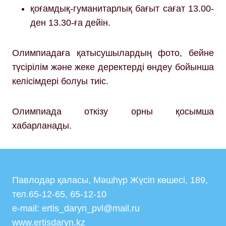
қоғамдық-гуманитарлық бағыт сағат 13.00-
ден 13.30-ға дейін.
Олимпиадаға қатысушылардың фото, бейне
түсірілім және жеке деректерді өндеу бойынша
келісімдері болуы тиіс.
Олимпиада откізу орны қосымша
хабарланады.
Павлодар қаласы, Мәшһүр Жүсіп көшесі, 189,
тел.65-12-65, 65-12-10
e-mail: ertis_daryn_pvl@mail.ru
www.ertisdaryn.kz