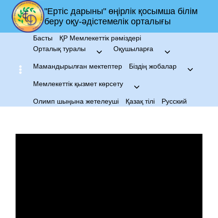
Skip
"Ертіс дарыны" өңірлік қосымша білім
to
беру оқу-әдістемелік орталығы
content
Басты
ҚР Мемлекеттік рәміздері
Орталық туралы
Оқушыларға
Toggle
Toggle
child
child
Мамандырылған мектептер
Біздің жобалар
Toggle
menu
menu
child
Мемлекеттік қызмет көрсету
Toggle
menu
child
Олимп шыңына жетелеуші
Қазақ тілі
Русский
menu