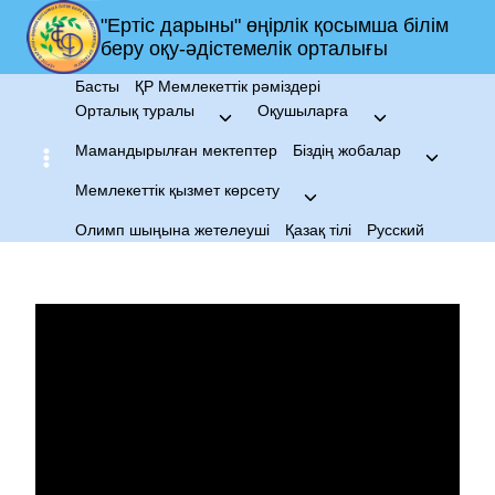
Skip
"Ертіс дарыны" өңірлік қосымша білім
to
беру оқу-әдістемелік орталығы
content
Басты
ҚР Мемлекеттік рәміздері
Орталық туралы
Оқушыларға
Toggle
Toggle
child
child
Мамандырылған мектептер
Біздің жобалар
Toggle
menu
menu
child
Мемлекеттік қызмет көрсету
Toggle
menu
child
Олимп шыңына жетелеуші
Қазақ тілі
Русский
menu